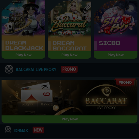
Play Now
Play Now
Play Now
PROMO
BACCARAT LIVE PROXY
Play Now
NEW
IDNMAX