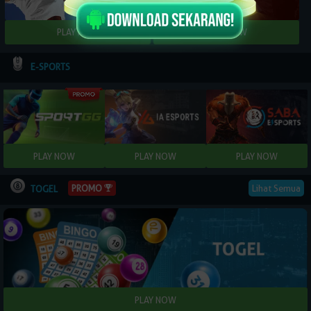
E-SPORTS
PROMO
Lihat Semua
TOGEL