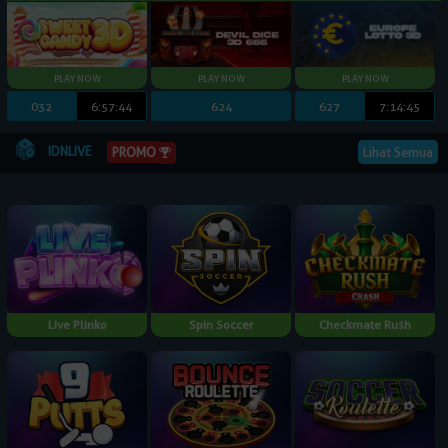
032
6:57:43
624
627
7:14:44
IDNLIVE
PROMO
Lihat Semua
Live Plinko
Spin Soccer
Checkmate Rush